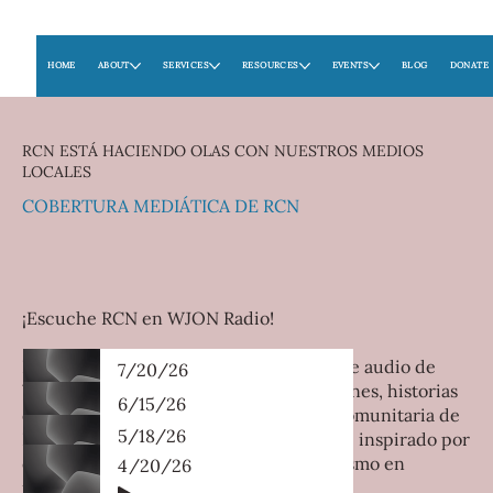
HOME
ABOUT
SERVICES
RESOURCES
EVENTS
BLOG
DONATE
​RCN ESTÁ HACIENDO OLAS CON NUESTROS MEDIOS
LOCALES
COBERTURA MEDIÁTICA DE RCN
¡Escuche RCN en WJON Radio!
Escuche nuestras últimas grabaciones de audio de
7/20/26
WJON, donde compartimos actualizaciones, historias
00:00 / 11:00
6/15/26
de recuperación y recursos de la Red Comunitaria de
5/18/26
00:00 / 17:24
Recuperación. ¡Manténgase informado e inspirado por
el trabajo que se está realizando aquí mismo en
4/20/26
00:00 / 17:33
nuestra comunidad!